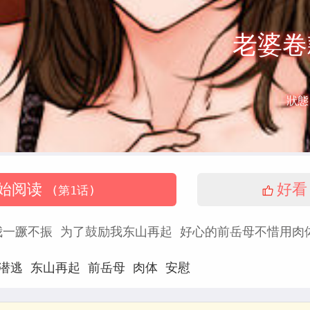
老婆卷
狀態
始阅读
好看
(第1话)
我一蹶不振 为了鼓励我东山再起 好心的前岳母不惜用肉
潜逃
东山再起
前岳母
肉体
安慰