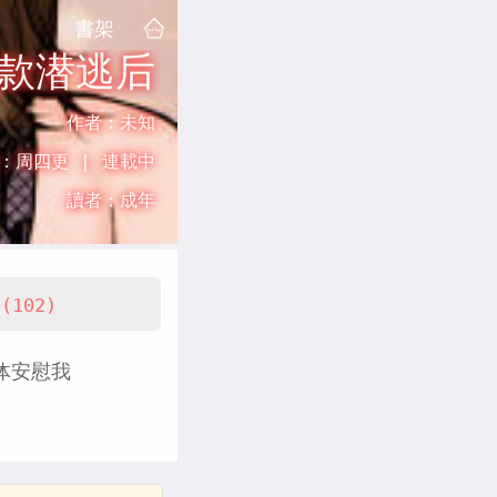
書架
款潜逃后
作者：
未知
：
周四更 |
連載中
讀者：
成年
(102)
体安慰我