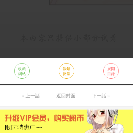
收藏
報錯
展開
網站
反饋
目錄
« 上一話
返回封面
下一話 »