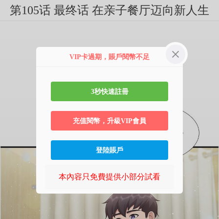
第105话 最终话 在亲子餐厅迈向新人生
VIP卡過期，賬戶閱幣不足
3秒快速註冊
充值閱幣，升級VIP會員
登陸賬戶
本內容只免費提供小部分試看