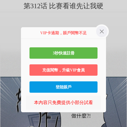
第312话 比赛看谁先让我硬
VIP卡過期，賬戶閱幣不足
3秒快速註冊
充值閱幣，升級VIP會員
登陸賬戶
本內容只免費提供小部分試看