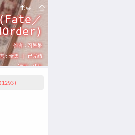
书架
Fate／
dOrder)
作者：
习呆呆
态：
全集 |
已完结
读者：
成年
(1293)