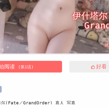
伊什塔尔(
Gran
状
始阅读
好看
(第1话)
尔(Fate／GrandOrder)
真人
写真